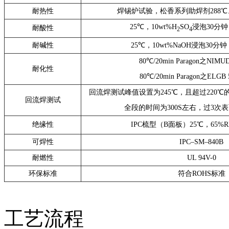
耐热性
焊锡炉试验，松香系列助焊剂288℃
25℃，10wt%H
SO
浸泡30分
耐酸性
2
4
耐碱性
25℃，10wt%NaOH浸泡30分
80℃/20min Paragon之NIM
耐化性
80℃/20min Paragon之EL
回流焊测试峰值设置为245℃，且超过220℃的
回流焊测试
全段的时间为300S左右，过3次
绝缘性
IPC梳型（B面板）25℃，65%RH
可焊性
IPC–SM–840B
耐燃性
UL 94V-0
环保标准
符合ROHS标准
工艺流程