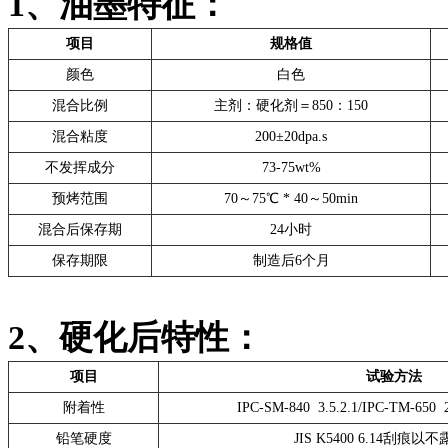
1、油墨特征：
项目
规格值
颜色
白色
混合比例
主剂：硬化剂＝850：150
混合粘度
200±20dpa.s
不发挥成分
73-75wt%
预烤范围
70～75℃ * 40～50min
混合后保存期
24小时
保存期限
制造后6个月
2、硬化后特性：
项目
试验方法
附着性
IPC-SM-840 3.5.2.1/IPC-TM-65
铅笔硬度
JIS K5400 6.14刮痕